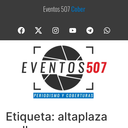
Eventos 507
C
o
b
e
r
t
u
r
a
s
Etiqueta:
altaplaza