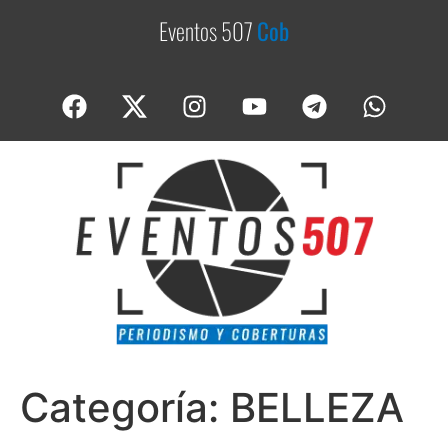
Eventos 507
C
o
b
e
r
t
u
r
a
Categoría:
BELLEZA