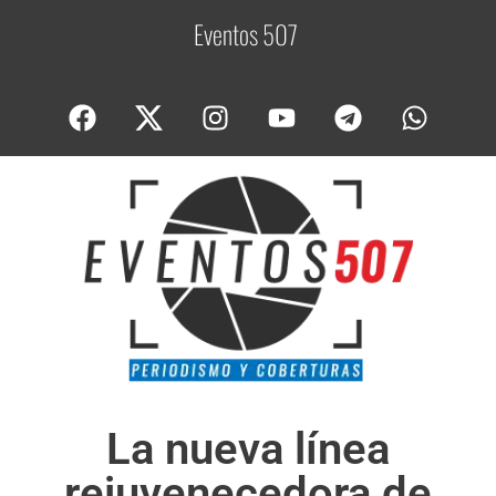
Eventos 507
C
o
b
La nueva línea
rejuvenecedora de