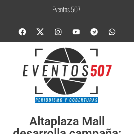
Eventos 507
C
o
b
Altaplaza Mall
desarrolla campaña: