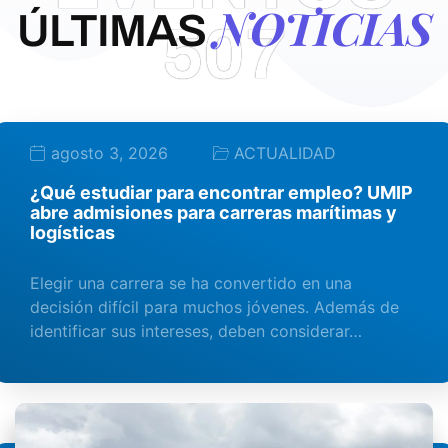
NOTICIAS
ÚLTIMAS
507
agosto 3, 2026
ACTUALIDAD
¿Qué estudiar para encontrar empleo? UMIP
abre admisiones para carreras marítimas y
logísticas
Elegir una carrera se ha convertido en una
decisión difícil para muchos jóvenes. Además de
identificar sus intereses, deben considerar…