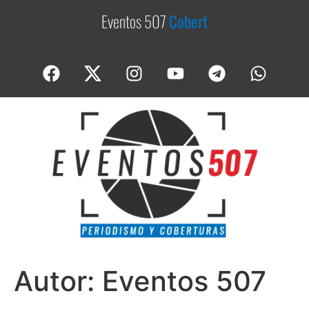
Eventos 507
C
o
b
e
r
t
u
r
a
s
Autor:
Eventos 507