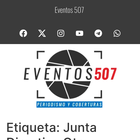
Eventos 507
C
o
Etiqueta:
Junta