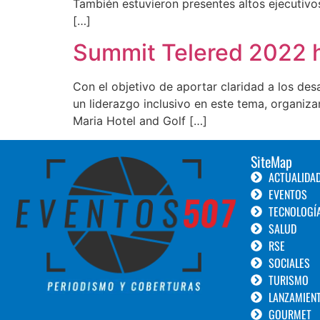
También estuvieron presentes altos ejecutivo
[…]
Summit Telered 2022 h
Con el objetivo de aportar claridad a los de
un liderazgo inclusivo en este tema, organiz
Maria Hotel and Golf […]
SiteMap
ACTUALIDA
EVENTOS
TECNOLOGÍ
SALUD
RSE
SOCIALES
TURISMO
LANZAMIEN
GOURMET