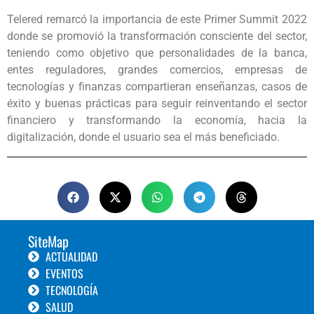
Telered remarcó la importancia de este Primer Summit 2022
donde se promovió la transformación consciente del sector,
teniendo como objetivo que personalidades de la banca,
entes reguladores, grandes comercios, empresas de
tecnologías y finanzas compartieran enseñanzas, casos de
éxito y buenas prácticas para seguir reinventando el sector
financiero y transformando la economía, hacia la
digitalización, donde el usuario sea el más beneficiado.
SiteMap
ACTUALIDAD
EVENTOS
TECNOLOGÍA
SALUD