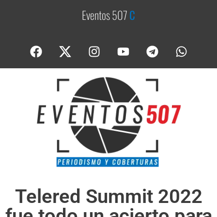
Eventos 507
C
o
b
Telered Summit 2022
fue todo un acierto para