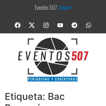
Eventos 507
C
o
b
e
r
t
u
r
a
Etiqueta:
Bac