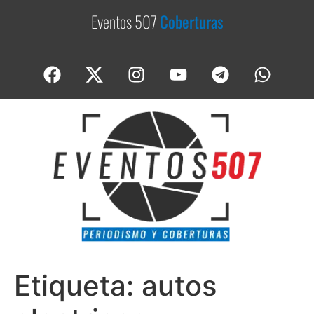
Eventos 507
C
o
b
e
r
t
u
r
a
s
Etiqueta:
autos