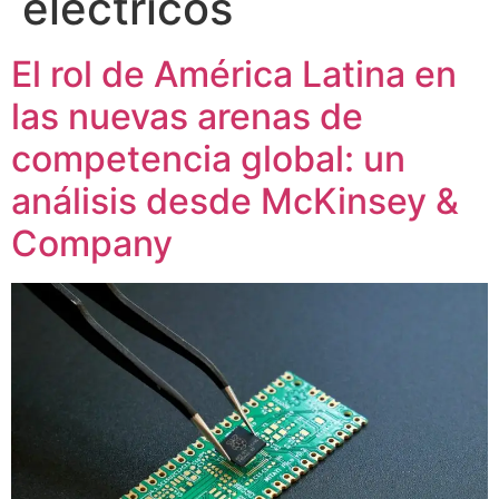
electricos
El rol de América Latina en
las nuevas arenas de
competencia global: un
análisis desde McKinsey &
Company