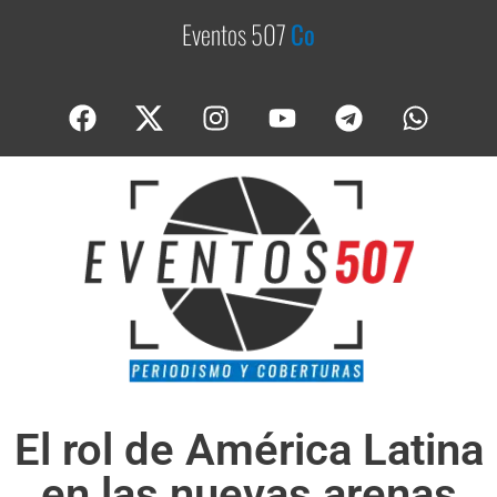
Eventos 507
C
o
b
e
r
El rol de América Latina
en las nuevas arenas