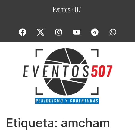
Eventos 507
C
o
b
Etiqueta:
amcham