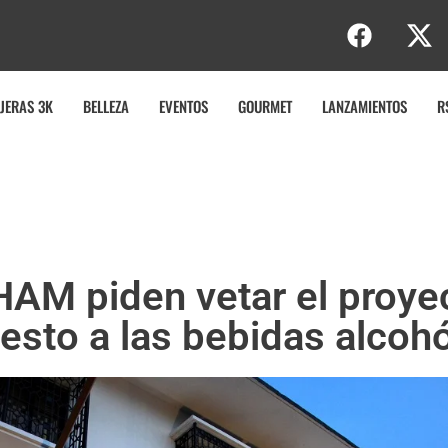
b
JERAS 3K
BELLEZA
EVENTOS
GOURMET
LANZAMIENTOS
R
AM piden vetar el proye
esto a las bebidas alcohó