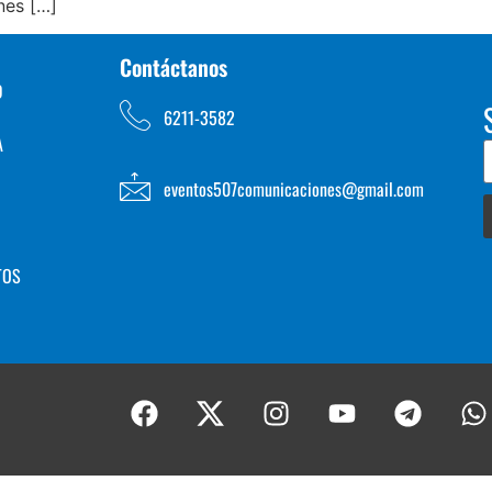
nes […]
Contáctanos
D
6211-3582
A
eventos507comunicaciones@gmail.com
TOS