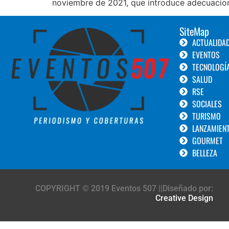
noviembre de 2021, que introduce adecuacio
SiteMap
ACTUALIDA
EVENTOS
TECNOLOGÍ
SALUD
RSE
SOCIALES
TURISMO
LANZAMIEN
GOURMET
BELLEZA
COPYRIGHT © 2019 Eventos 507 ||Diseñado por:
Creative Design