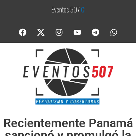
Eventos 507
C
o
b
e
Recientemente Panamá
sancionó y promulgó la