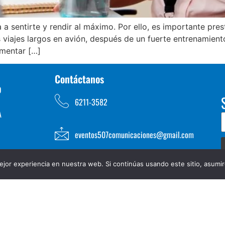
a sentirte y rendir al máximo. Por ello, es importante prest
iajes largos en avión, después de un fuerte entrenamiento o
mentar […]
Contáctanos
D
6211-3582
A
eventos507comunicaciones@gmail.com
jor experiencia en nuestra web. Si continúas usando este sitio, asumi
TOS