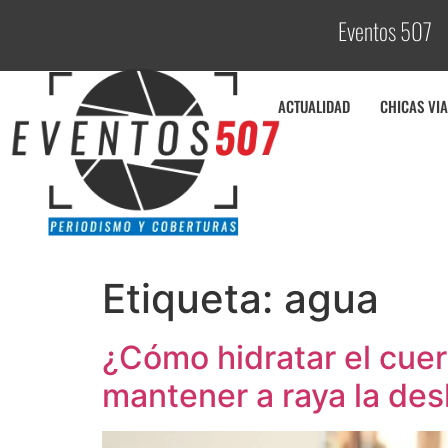
Eventos 507
C
o
ACTUALIDAD
CHICAS VIA
Etiqueta:
agua
¿Cómo hidratar el cuerp
mantener a raya la des