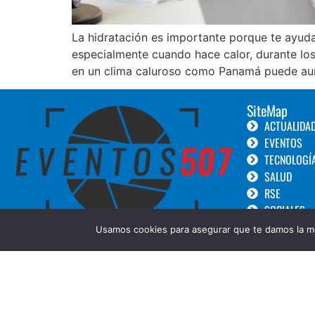
La hidratación es importante porque te ayuda 
especialmente cuando hace calor, durante los v
en un clima caluroso como Panamá puede au
SiteMap
ACTUALIDA
EVENTOS
TECNOLOGÍ
SALUD
RSE
SOCIALES
TURISMO
Usamos cookies para asegurar que te damos la me
LANZAMIEN
GOURMET
BELLEZA