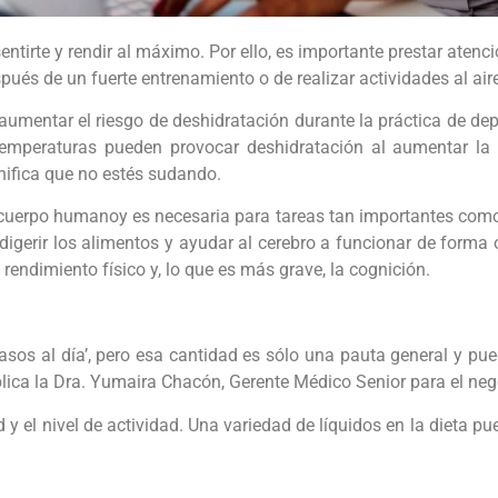
ntirte y rendir al máximo. Por ello, es importante prestar aten
spués de un fuerte entrenamiento o de realizar actividades al aire
entar el riesgo de deshidratación durante la práctica de depor
s temperaturas pueden provocar deshidratación al aumentar l
gnifica que no estés sudando.
uerpo humanoy es necesaria para tareas tan importantes como r
, digerir los alimentos y ayudar al cerebro a funcionar de forma
 rendimiento físico y, lo que es más grave, la cognición.
sos al día’, pero esa cantidad es sólo una pauta general y pued
lica la Dra. Yumaira Chacón, Gerente Médico Senior para el nego
 y el nivel de actividad. Una variedad de líquidos en la dieta pue