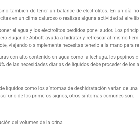
sino también de tener un balance de electrolitos. En un día nor
citas en un clima caluroso o realizas alguna actividad al aire lib
ner el agua y los electrolitos perdidos por el sudor. Los princip
e Zero Sugar de Abbott ayuda a hidratar y refrescar al mismo tie
dote, viajando o simplemente necesitas tenerlo a la mano para re
uras con alto contenido en agua como la lechuga, los pepinos o l
20% de las necesidades diarias de líquidos debe proceder de los 
e líquidos como los síntomas de deshidratación varían de una p
de ser uno de los primeros signos, otros síntomas comunes son:
nución del volumen de la orina