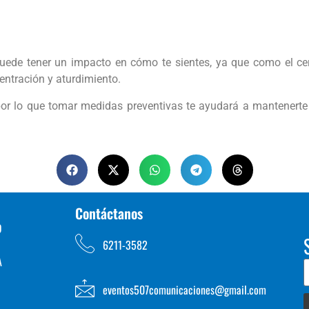
uede tener un impacto en cómo te sientes, ya que como el c
entración y aturdimiento.
por lo que tomar medidas preventivas te ayudará a mantenerte
Contáctanos
D
6211-3582
A
eventos507comunicaciones@gmail.com