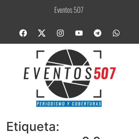
Eventos 507
C
o
Etiqueta: