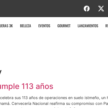
b
JERAS 3K
BELLEZA
EVENTOS
GOURMET
LANZAMIENTOS
R
v
umple 113 años
 celebra sus 113 años de operaciones en suelo istmeño, un 
anamá. Cervecería Nacional reafirma su compromiso con Pa