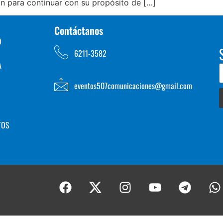
n para continuar con su propósito de […]
Contáctanos
D
6211-3582
A
eventos507comunicaciones@gmail.com
TOS