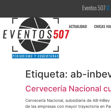
Eventos 507
C
o
ACTUALIDAD
CHICAS VIA
Etiqueta:
ab-inbe
Cervecería Nacional c
Cervecería Nacional, subsidiaria de AB-InBev
de las empresas con mayor trayectoria en P