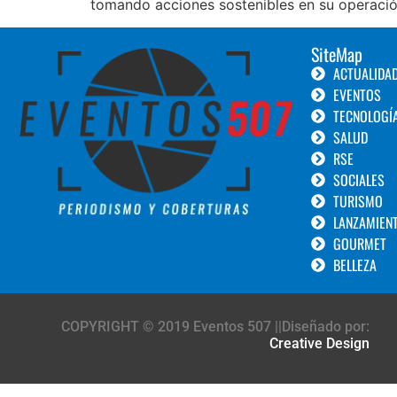
tomando acciones sostenibles en su operació
SiteMap
ACTUALIDA
EVENTOS
TECNOLOGÍ
SALUD
RSE
SOCIALES
TURISMO
LANZAMIEN
GOURMET
BELLEZA
COPYRIGHT © 2019 Eventos 507 ||Diseñado por:
Creative Design