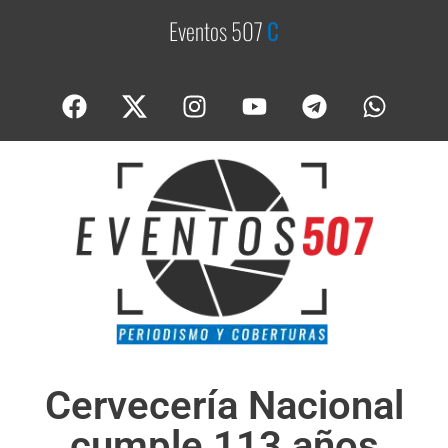
Eventos 507
C
o
b
e
Cervecería Nacional
cumple 113 años