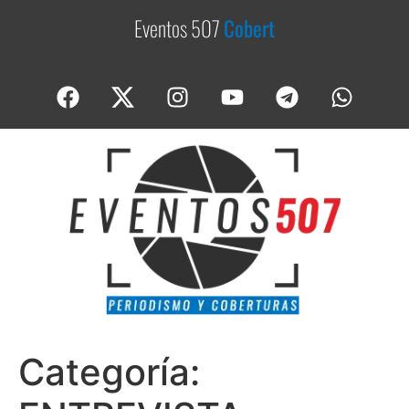
Eventos 507
C
o
b
e
r
t
u
r
a
s
Categoría: