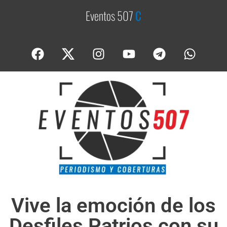
Eventos 507
C
o
b
Vive la emoción de los
Desfiles Patrios con su