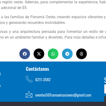
 la región oeste. Además, para complementar la experiencia, ha
 adicional de $5.
s a las familias de Panamá Oeste, creando espacios vibrantes y
ra y generando recuerdos inolvidables.
vas y una arquitectura pensada para fomentar un estilo de v
ano en un ambiente familiar y divertido. Para más detalles e inf
Contáctanos
D
6211-3582
A
eventos507comunicaciones@gmail.com