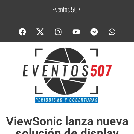
Eventos 507
C
o
ViewSonic lanza nueva
solución de display