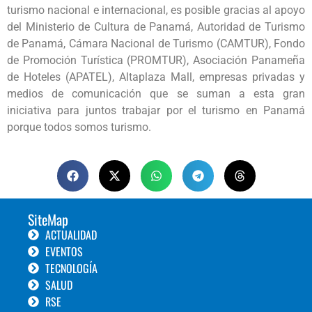
turismo nacional e internacional, es posible gracias al apoyo
del Ministerio de Cultura de Panamá, Autoridad de Turismo
de Panamá, Cámara Nacional de Turismo (CAMTUR), Fondo
de Promoción Turística (PROMTUR), Asociación Panameña
de Hoteles (APATEL), Altaplaza Mall, empresas privadas y
medios de comunicación que se suman a esta gran
iniciativa para juntos trabajar por el turismo en Panamá
porque todos somos turismo.
SiteMap
ACTUALIDAD
EVENTOS
TECNOLOGÍA
SALUD
RSE