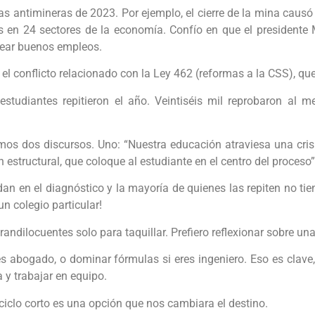
s antimineras de 2023. Por ejemplo, el cierre de la mina causó
 en 24 sectores de la economía. Confío en que el presidente M
crear buenos empleos.
l conflicto relacionado con la Ley 462 (reformas a la CSS), qu
estudiantes repitieron el año. Veintiséis mil reprobaron al m
mos dos discursos. Uno: “Nuestra educación atraviesa una cris
structural, que coloque al estudiante en el centro del proceso”
n en el diagnóstico y la mayoría de quienes las repiten no tien
 un colegio particular!
andilocuentes solo para taquillar. Prefiero reflexionar sobre u
 abogado, o dominar fórmulas si eres ingeniero. Eso es clave
a y trabajar en equipo.
iclo corto es una opción que nos cambiara el destino.