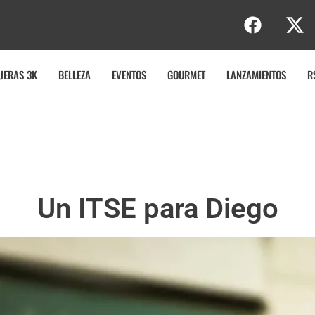
e
r
t
JERAS 3K
BELLEZA
EVENTOS
GOURMET
LANZAMIENTOS
R
Un ITSE para Diego