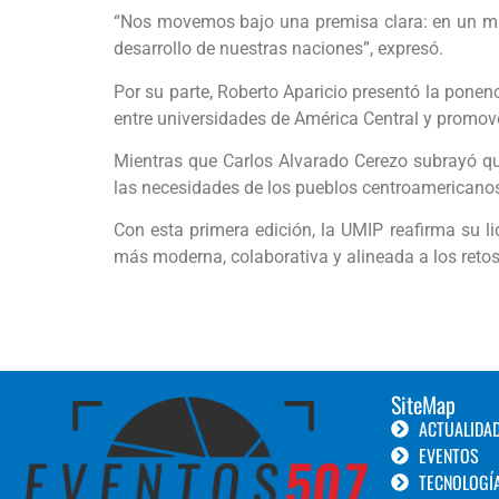
“Nos movemos bajo una premisa clara: en un mund
desarrollo de nuestras naciones”, expresó.
Por su parte, Roberto Aparicio presentó la ponenc
entre universidades de América Central y promove
Mientras que Carlos Alvarado Cerezo subrayó q
las necesidades de los pueblos centroamericanos
Con esta primera edición, la UMIP reafirma su 
más moderna, colaborativa y alineada a los retos 
SiteMap
ACTUALIDA
EVENTOS
TECNOLOGÍ