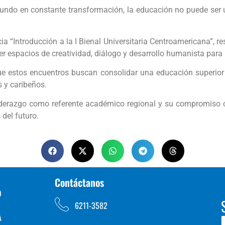
o en constante transformación, la educación no puede ser un 
ia “Introducción a la I Bienal Universitaria Centroamericana”, re
r espacios de creatividad, diálogo y desarrollo humanista para 
ue estos encuentros buscan consolidar una educación superio
 y caribeños.
liderazgo como referente académico regional y su compromiso c
del futuro.
Contáctanos
D
6211-3582
A