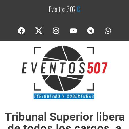
Eventos 507
C
o
b
e
r
Tribunal Superior libera
de todos los cargos a