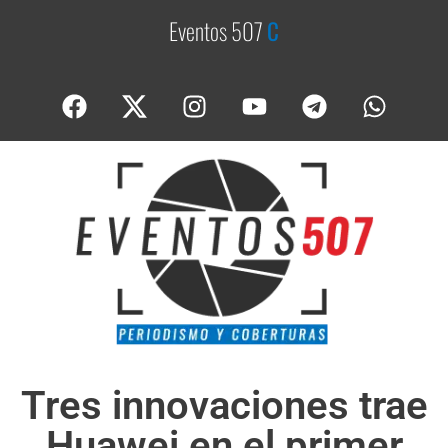
Eventos 507
C
o
b
Tres innovaciones trae
Huawei en el primer