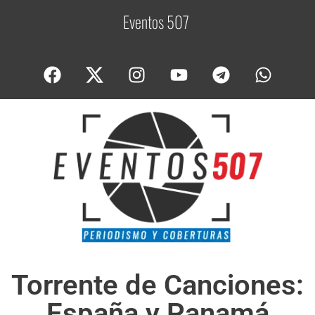
Eventos 507
C
o
b
Torrente de Canciones:
España y Panamá