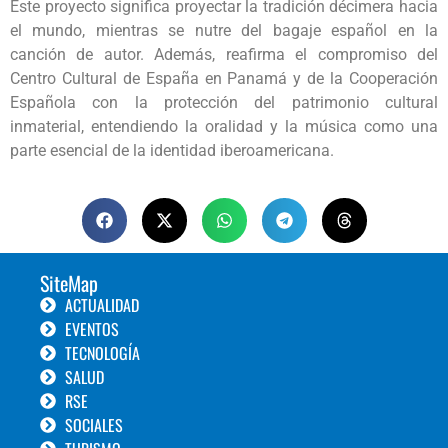
Este proyecto significa proyectar la tradición décimera hacia
el mundo, mientras se nutre del bagaje español en la
canción de autor. Además, reafirma el compromiso del
Centro Cultural de España en Panamá y de la Cooperación
Española con la protección del patrimonio cultural
inmaterial, entendiendo la oralidad y la música como una
parte esencial de la identidad iberoamericana.
SiteMap
ACTUALIDAD
EVENTOS
TECNOLOGÍA
SALUD
RSE
SOCIALES