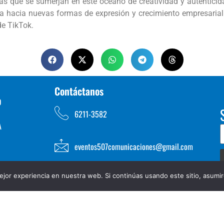
llas que se sumerjan en este océano de creatividad y autentici
a hacia nuevas formas de expresión y crecimiento empresarial 
de TikTok.
Contáctanos
D
6211-3582
A
eventos507comunicaciones@gmail.com
jor experiencia en nuestra web. Si continúas usando este sitio, asumi
TOS