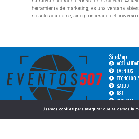
narrativa cultural en constante evolución. Aque
herramienta de marketing; es una ventana abiert
no solo adaptarse, sino prosperar en el universo 
SiteMap
ACTUALIDA
EVENTOS
TECNOLOGÍ
SALUD
RSE
SOCIALES
TURISMO
Usamos cookies para asegurar que te damos la me
LANZAMIEN
GOURMET
BELLEZA