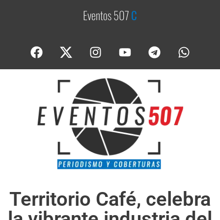
Eventos 507
C
o
b
e
Territorio Café, celebra
la vibrante industria del