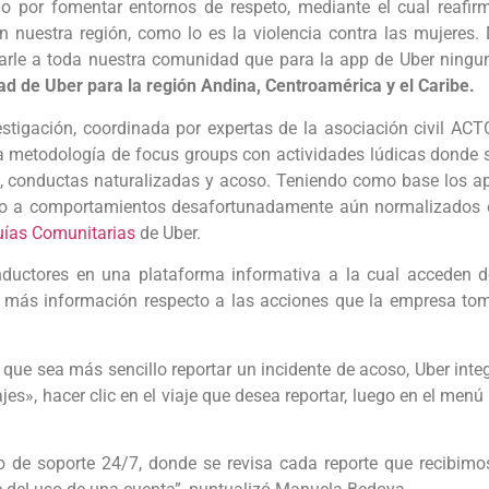
inuo por fomentar entornos de respeto, mediante el cual reaf
 nuestra región, como lo es la violencia contra las mujeres
darle a toda nuestra comunidad que para la app de Uber ningu
 de Uber para la región Andina, Centroamérica y el Caribe.
stigación, coordinada por expertas de la asociación civil AC
na metodología de focus groups con actividades lúdicas donde
, conductas naturalizadas y acoso. Teniendo como base los apr
cto a comportamientos desafortunadamente aún normalizados e
ías Comunitarias
de Uber.
nductores en una plataforma informativa a la cual acceden des
 más información respecto a las acciones que la empresa toma
 que sea más sencillo reportar un incidente de acoso, Uber inte
iajes», hacer clic en el viaje que desea reportar, luego en el m
 de soporte 24/7, donde se revisa cada reporte que recibimo