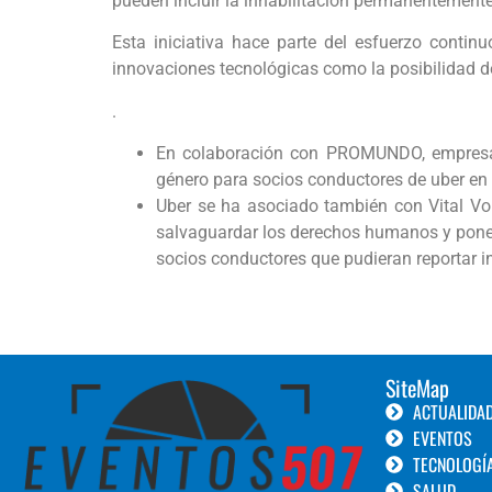
pueden incluir la inhabilitación permanentement
Esta iniciativa hace parte del esfuerzo contin
innovaciones tecnológicas como la posibilidad de
.
En colaboración con PROMUNDO, empresa lí
género para socios conductores de uber en
Uber se ha asociado también con Vital Voi
salvaguardar los derechos humanos y poner 
socios conductores que pudieran reportar in
SiteMap
ACTUALIDA
EVENTOS
TECNOLOGÍ
SALUD