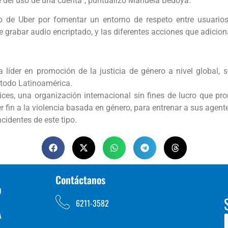
e del uso de una cuenta”, puntualizó Manuela Bedoya.
uo de Uber por fomentar un entorno de respeto entre usuarios
 grabar audio encriptado, y las diferentes acciones que adiciona
der en promoción de la justicia de género a nivel global, s
 todo Latinoamérica.
ces, una organización internacional sin fines de lucro que pr
fin a la violencia basada en género, para entrenar a sus agent
cidentes de este tipo.
Contáctanos
D
6211-3582
A