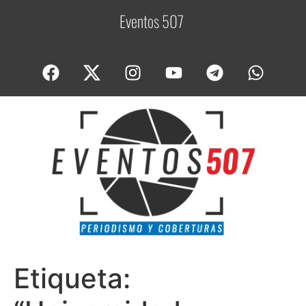
Eventos 507
C
o
Etiqueta: