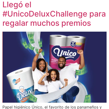
Llegó el
#UnicoDeluxChallenge para
regalar muchos premios
Papel higiénico Único, el favorito de los panameños y