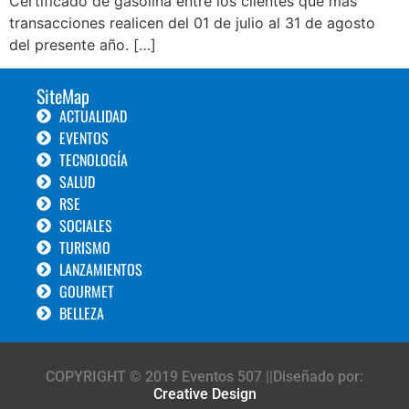
Certificado de gasolina entre los clientes que más
transacciones realicen del 01 de julio al 31 de agosto
del presente año. […]
SiteMap
ACTUALIDAD
EVENTOS
TECNOLOGÍA
SALUD
RSE
SOCIALES
TURISMO
LANZAMIENTOS
GOURMET
BELLEZA
COPYRIGHT © 2019 Eventos 507 ||Diseñado por:
Creative Design