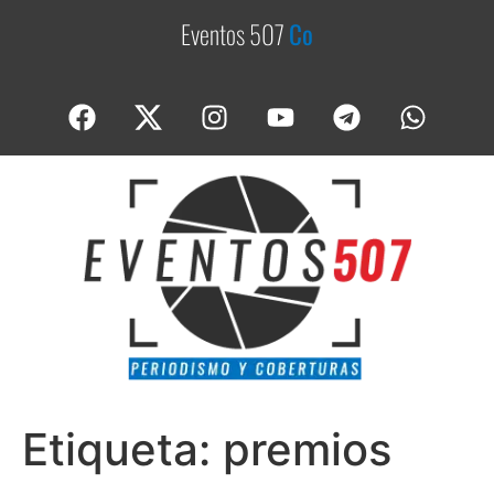
Eventos 507
C
o
b
e
Etiqueta:
premios