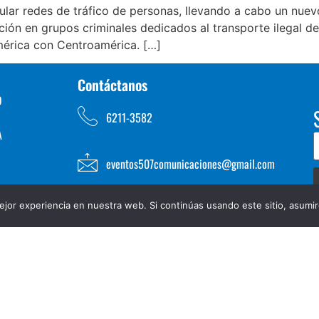
lar redes de tráfico de personas, llevando a cabo un nuev
ción en grupos criminales dedicados al transporte ilegal de
mérica con Centroamérica. […]
Contáctanos
D
6211-3582
A
eventos507comunicaciones@gmail.com
jor experiencia en nuestra web. Si continúas usando este sitio, asumi
TOS