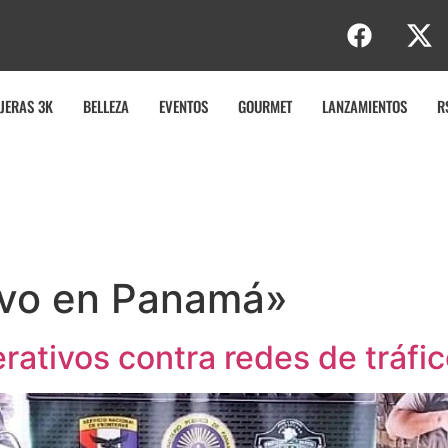
JERAS 3K
BELLEZA
EVENTOS
GOURMET
LANZAMIENTOS
R
ivo en Panamá»
rativos contra redes de tráfi