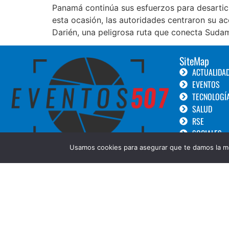
Panamá continúa sus esfuerzos para desarticu
esta ocasión, las autoridades centraron su ac
Darién, una peligrosa ruta que conecta Suda
SiteMap
ACTUALIDA
EVENTOS
TECNOLOGÍ
SALUD
RSE
SOCIALES
TURISMO
Usamos cookies para asegurar que te damos la me
LANZAMIEN
GOURMET
BELLEZA
COPYRIGHT © 2019 Eventos 507 ||Diseñado por:
Creative Design