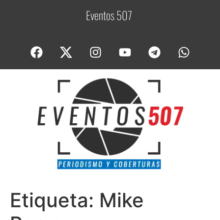
Eventos 507
C
o
Etiqueta:
Mike