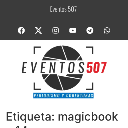
Eventos 507
C
o
Etiqueta:
magicbook