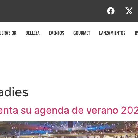
JERAS 3K
BELLEZA
EVENTOS
GOURMET
LANZAMIENTOS
R
adies
senta su agenda de verano 2