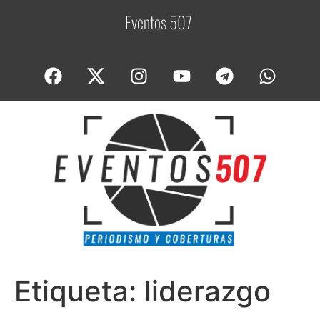
Eventos 507
C
o
Etiqueta:
liderazgo