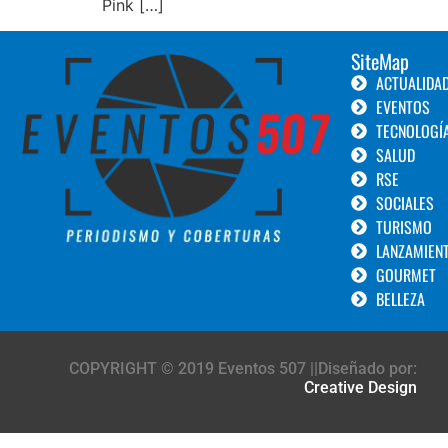
Pink […]
SiteMap
ACTUALIDA
EVENTOS
TECNOLOGÍ
SALUD
RSE
SOCIALES
TURISMO
LANZAMIEN
GOURMET
BELLEZA
COPYRIGHT © 2019 Eventos 507 ||Diseñado por:
Creative Design