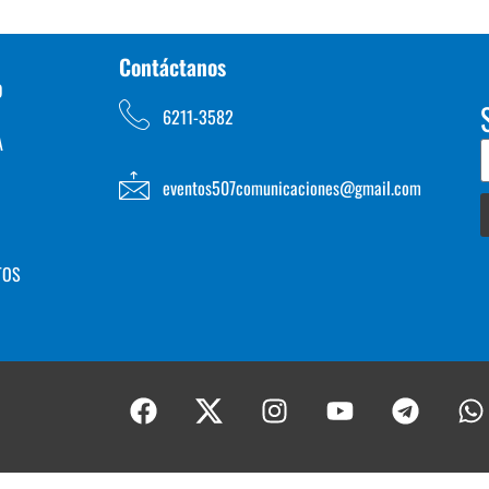
Contáctanos
D
6211-3582
A
eventos507comunicaciones@gmail.com
TOS