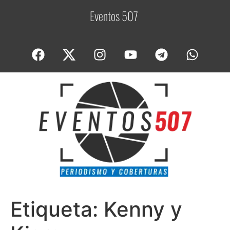
Eventos 507
C
o
Etiqueta:
Kenny y