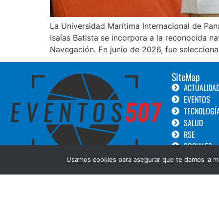
La Universidad Marítima Internacional de Pan
Isaías Batista se incorpora a la reconocida na
Navegación. En junio de 2026, fue selecciona
SiteMap
ACTUALIDA
EVENTOS
TECNOLOGÍ
SALUD
RSE
SOCIALES
TURISMO
Usamos cookies para asegurar que te damos la me
LANZAMIEN
GOURMET
BELLEZA