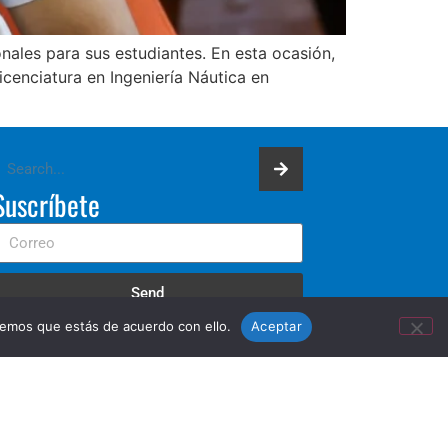
ales para sus estudiantes. En esta ocasión,
icenciatura en Ingeniería Náutica en
]
Suscríbete
Send
remos que estás de acuerdo con ello.
Aceptar