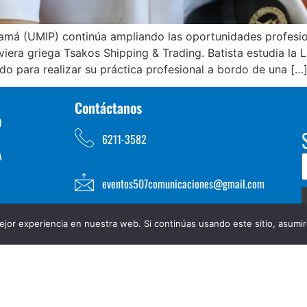
amá (UMIP) continúa ampliando las oportunidades profesion
viera griega Tsakos Shipping & Trading. Batista estudia la L
do para realizar su práctica profesional a bordo de una […
Contáctanos
D
6211-3582
A
eventos507comunicaciones@gmail.com
jor experiencia en nuestra web. Si continúas usando este sitio, asumi
TOS