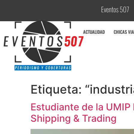
Eventos 507
C
o
ACTUALIDAD
CHICAS VIA
Etiqueta:
“industr
Estudiante de la UMIP h
Shipping & Trading