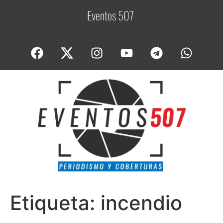
Eventos 507
C
o
Etiqueta:
incendio