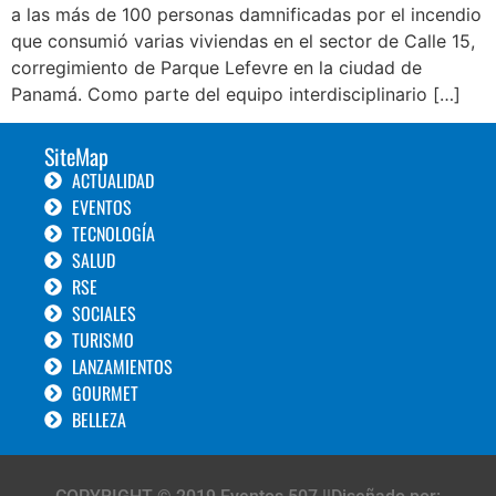
a las más de 100 personas damnificadas por el incendio
que consumió varias viviendas en el sector de Calle 15,
corregimiento de Parque Lefevre en la ciudad de
Panamá. Como parte del equipo interdisciplinario […]
SiteMap
ACTUALIDAD
EVENTOS
TECNOLOGÍA
SALUD
RSE
SOCIALES
TURISMO
LANZAMIENTOS
GOURMET
BELLEZA