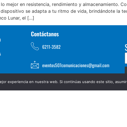
o mejor en resistencia, rendimiento y almacenamiento. Con 
spositivo se adapta a tu ritmo de vida, brindándote la te
nco Lunar, el […]
Contáctanos
D
6211-3582
A
eventos507comunicaciones@gmail.com
jor experiencia en nuestra web. Si continúas usando este sitio, asumi
TOS