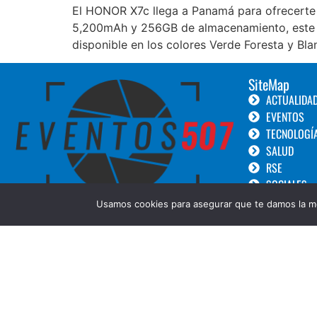
El HONOR X7c llega a Panamá para ofrecerte l
5,200mAh y 256GB de almacenamiento, este di
disponible en los colores Verde Foresta y Bla
SiteMap
ACTUALIDA
EVENTOS
TECNOLOGÍ
SALUD
RSE
SOCIALES
TURISMO
Usamos cookies para asegurar que te damos la me
LANZAMIEN
GOURMET
BELLEZA
COPYRIGHT © 2019 Eventos 507 ||Diseñado por:
Creative Design