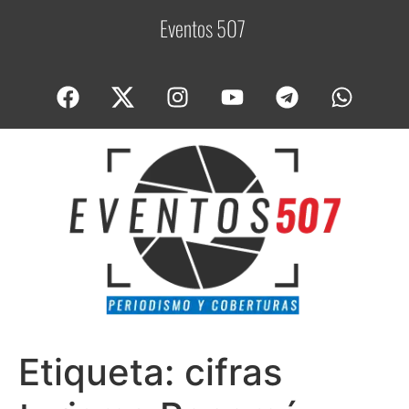
Eventos 507
C
o
Etiqueta:
cifras