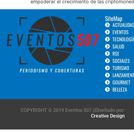
empoderar el crecimiento de las criptomoned
SiteMap
ACTUALIDA
EVENTOS
TECNOLOGÍ
SALUD
RSE
SOCIALES
TURISMO
LANZAMIEN
GOURMET
BELLEZA
COPYRIGHT © 2019 Eventos 507 ||Diseñado por:
Creative Design