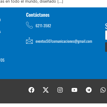
as en todo el mundo, diseñado […]
Contáctanos
D
6211-3582
A
eventos507comunicaciones@gmail.com
TOS