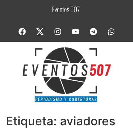
Eventos 507
C
o
Etiqueta:
aviadores