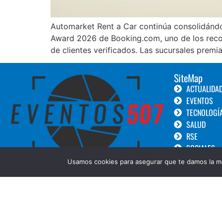
Automarket Rent a Car continúa consolidándos
Award 2026 de Booking.com, uno de los recon
de clientes verificados. Las sucursales premi
SiteMap
ACTUALIDA
EVENTOS
TECNOLOGÍ
SALUD
RSE
SOCIALES
TURISMO
Usamos cookies para asegurar que te damos la me
LANZAMIEN
GOURMET
BELLEZA